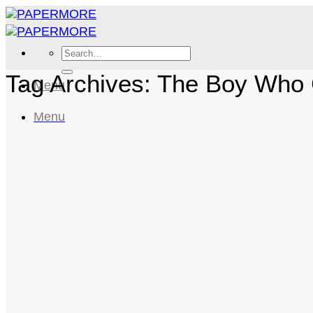
Skip
to
content
Search
for:
Tag Archives:
The Boy Who 
Menu
Menu