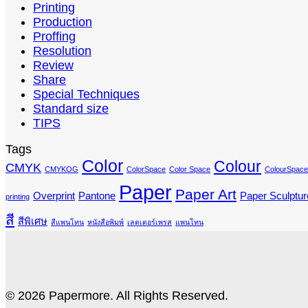
Printing
Production
Proffing
Resolution
Review
Share
Special Techniques
Standard size
TIPS
Tags
Color
Colour
CMYK
CMYKOG
ColorSpace
Color Space
ColourSpace
Paper
Paper Art
Overprint
Pantone
Paper Sculptur
printing
สี
สีพิเศษ
สีแพนโทน
หนังสือพิมพ์
เลตเตอร์เพรส
แพนโทน
© 2026 Papermore. All Rights Reserved.