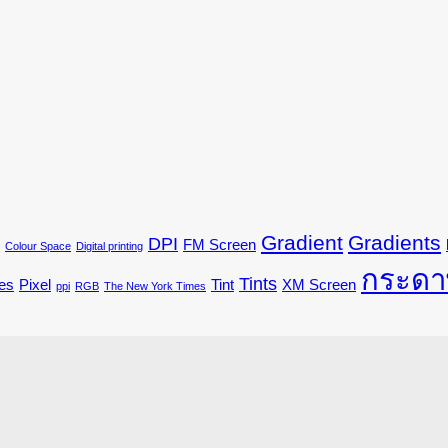
Gradient
Gradients
DPI
FM Screen
Colour Space
Digital printing
กระดา
Tints
es
Pixel
Tint
XM Screen
ppi
RGB
The New York Times