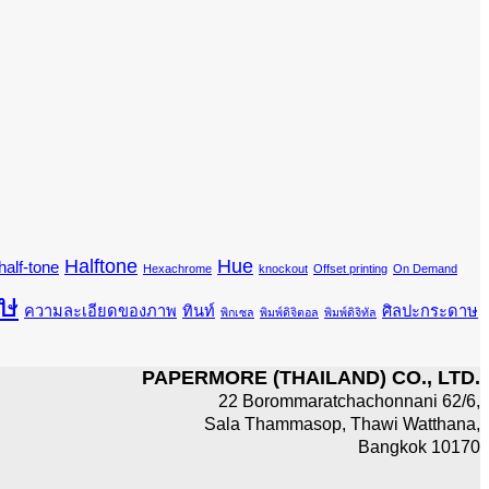
Halftone
Hue
half-tone
Hexachrome
knockout
Offset printing
On Demand
ษ
ความละเอียดของภาพ
ทินท์
ศิลปะกระดาษ
พิกเซล
พิมพ์ดิจิตอล
พิมพ์ดิจิทัล
PAPERMORE (THAILAND) CO., LTD.
22 Borommaratchachonnani 62/6,
Sala Thammasop, Thawi Watthana,
Bangkok 10170