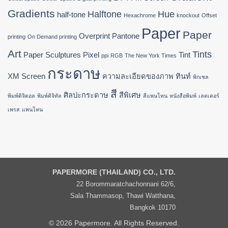
Gradients
Halftone
Hue
half-tone
Hexachrome
knockout
Offset
Paper
Paper
Overprint
Pantone
printing
On Demand printing
Art
Tints
Paper Sculptures
Pixel
Tint
ppi
RGB
The New York Times
กระดาษ
XM Screen
ความละเอียดของภาพ
ทินท์
พิกเซล
สี
ศิลปะกระดาษ
สีพิเศษ
พิมพ์ดิจิตอล
พิมพ์ดิจิทัล
สีแพนโทน
หนังสือพิมพ์
เลตเตอร์
เพรส
แพนโทน
PAPERMORE (THAILAND) CO., LTD.
22 Borommaratchachonnani 62/6,
Sala Thammasop, Thawi Watthana,
Bangkok 10170
© 2026 Papermore. All Rights Reserved.