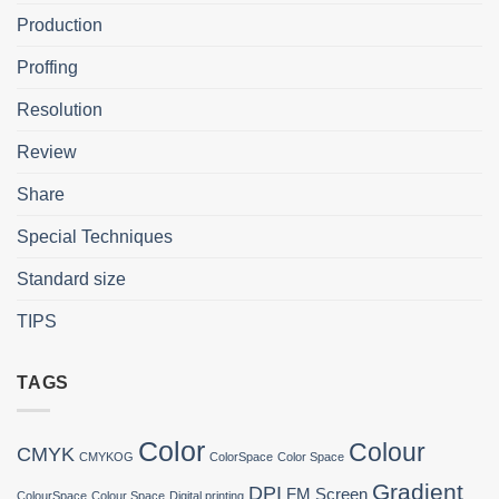
Production
Proffing
Resolution
Review
Share
Special Techniques
Standard size
TIPS
TAGS
Color
Colour
CMYK
CMYKOG
ColorSpace
Color Space
Gradient
DPI
FM Screen
ColourSpace
Colour Space
Digital printing