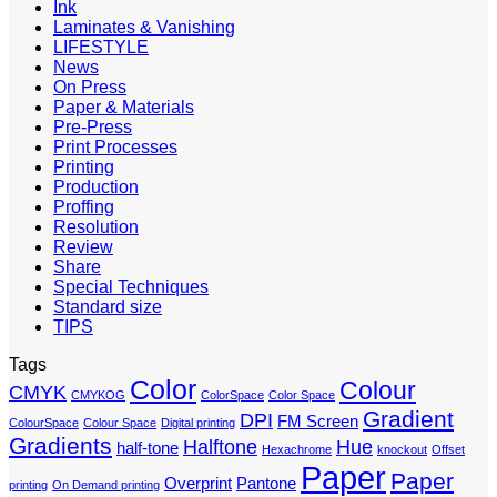
Ink
Laminates & Vanishing
LIFESTYLE
News
On Press
Paper & Materials
Pre-Press
Print Processes
Printing
Production
Proffing
Resolution
Review
Share
Special Techniques
Standard size
TIPS
Tags
Color
Colour
CMYK
CMYKOG
ColorSpace
Color Space
Gradient
DPI
FM Screen
ColourSpace
Colour Space
Digital printing
Gradients
Halftone
Hue
half-tone
Hexachrome
knockout
Offset
Paper
Paper
Overprint
Pantone
printing
On Demand printing