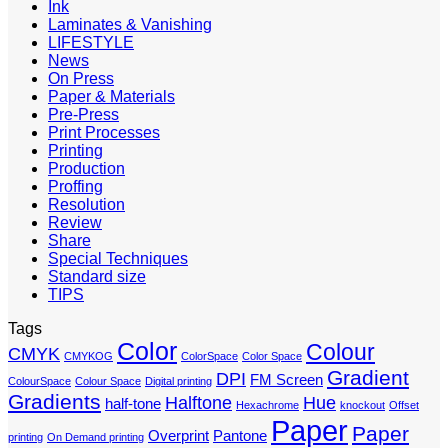
Ink
Laminates & Vanishing
LIFESTYLE
News
On Press
Paper & Materials
Pre-Press
Print Processes
Printing
Production
Proffing
Resolution
Review
Share
Special Techniques
Standard size
TIPS
Tags
Color
Colour
CMYK
CMYKOG
ColorSpace
Color Space
Gradient
DPI
FM Screen
ColourSpace
Colour Space
Digital printing
Gradients
Halftone
Hue
half-tone
Hexachrome
knockout
Offset
Paper
Paper
Overprint
Pantone
printing
On Demand printing