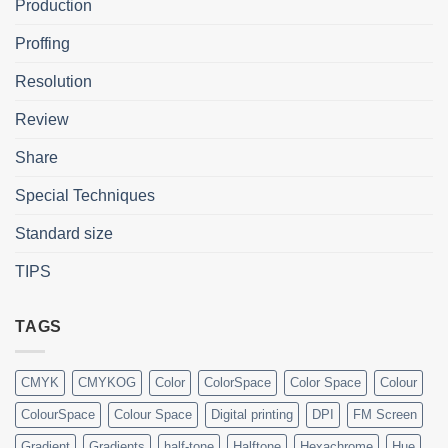
Production
Proffing
Resolution
Review
Share
Special Techniques
Standard size
TIPS
TAGS
CMYK
CMYKOG
Color
ColorSpace
Color Space
Colour
ColourSpace
Colour Space
Digital printing
DPI
FM Screen
Gradient
Gradients
half-tone
Halftone
Hexachrome
Hue