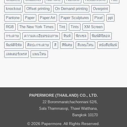
knockout
Offset printing
On Demand printing
Overprint
Pantone
Paper
Paper Art
Paper Sculptures
Pixel
ppi
RGB
The New York Times
Tint
Tints
XM Screen
กระดาษ
ความละเอียดของภาพ
ทินท์
พิกเซล
พิมพ์ดิจิตอล
พิมพ์ดิจิทัล
ศิลปะกระดาษ
สี
สีพิเศษ
สีแพนโทน
หนังสือพิมพ์
เลตเตอร์เพรส
แพนโทน
PAPERMORE (THAILAND) CO., LTD.
22 Borommaratchachonnani 62/6,
Sala Thammasop, Thawi Watthana,
Bangkok 10170
© 2026 Papermore. All Rights Reserved.