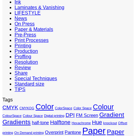
Ink
Laminates & Vanishing
LIFESTYLE
News
On Press
Paper & Materials
Pre-Press
Print Processes
Printing
Production
Proffing
Resolution
Review
Share
Special Techniques
Standard size
TIPS
Tags
Color
Colour
CMYK
CMYKOG
ColorSpace
Color Space
Gradient
DPI
FM Screen
ColourSpace
Colour Space
Digital printing
Gradients
Halftone
Hue
half-tone
Hexachrome
knockout
Offset
Paper
Paper
Overprint
Pantone
printing
On Demand printing