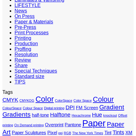
LIFESTYLE
News
On Press
Paper & Materials
Pre-Press
Print Processes
Printing
Production
Proffing
Resolution
Review
Share
Special Techniques
Standard size
TIPS
Tags
Color
Colour
CMYK
CMYKOG
ColorSpace
Color Space
Gradient
DPI
FM Screen
ColourSpace
Colour Space
Digital printing
Gradients
Halftone
Hue
half-tone
Hexachrome
knockout
Offset
Paper
Paper
Overprint
Pantone
printing
On Demand printing
Art
Tints
Paper Sculptures
Pixel
Tint
XM
ppi
RGB
The New York Times