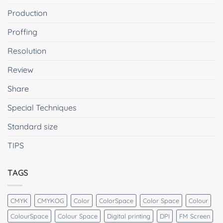
Production
Proffing
Resolution
Review
Share
Special Techniques
Standard size
TIPS
TAGS
CMYK
CMYKOG
Color
ColorSpace
Color Space
Colour
ColourSpace
Colour Space
Digital printing
DPI
FM Screen