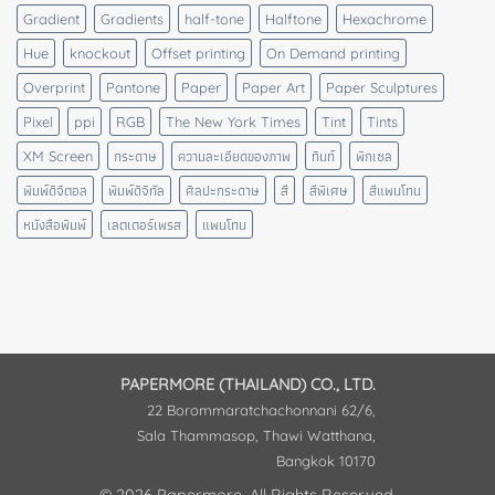
Gradient
Gradients
half-tone
Halftone
Hexachrome
Hue
knockout
Offset printing
On Demand printing
Overprint
Pantone
Paper
Paper Art
Paper Sculptures
Pixel
ppi
RGB
The New York Times
Tint
Tints
XM Screen
กระดาษ
ความละเอียดของภาพ
ทินท์
พิกเซล
พิมพ์ดิจิตอล
พิมพ์ดิจิทัล
ศิลปะกระดาษ
สี
สีพิเศษ
สีแพนโทน
หนังสือพิมพ์
เลตเตอร์เพรส
แพนโทน
PAPERMORE (THAILAND) CO., LTD.
22 Borommaratchachonnani 62/6,
Sala Thammasop, Thawi Watthana,
Bangkok 10170
© 2026 Papermore. All Rights Reserved.