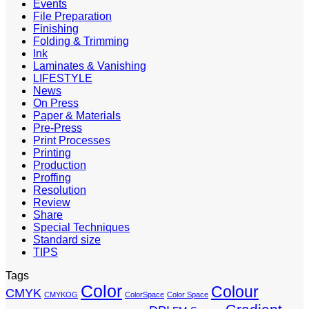
Events
File Preparation
Finishing
Folding & Trimming
Ink
Laminates & Vanishing
LIFESTYLE
News
On Press
Paper & Materials
Pre-Press
Print Processes
Printing
Production
Proffing
Resolution
Review
Share
Special Techniques
Standard size
TIPS
Tags
Color
Colour
CMYK
CMYKOG
ColorSpace
Color Space