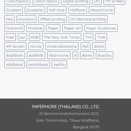
ColourSpace
Colour Space
Digital printing
DPI
FM Screen
Gradient
Gradients
half-tone
Halftone
Hexachrome
Hue
knockout
Offset printing
On Demand printing
Overprint
Pantone
Paper
Paper Art
Paper Sculptures
Pixel
ppi
RGB
The New York Times
Tint
Tints
XM Screen
กระดาษ
ความละเอียดของภาพ
ทินท์
พิกเซล
พิมพ์ดิจิตอล
พิมพ์ดิจิทัล
ศิลปะกระดาษ
สี
สีพิเศษ
สีแพนโทน
หนังสือพิมพ์
เลตเตอร์เพรส
แพนโทน
PAPERMORE (THAILAND) CO., LTD.
22 Borommaratchachonnani 62/6,
Sala Thammasop, Thawi Watthana,
Bangkok 10170