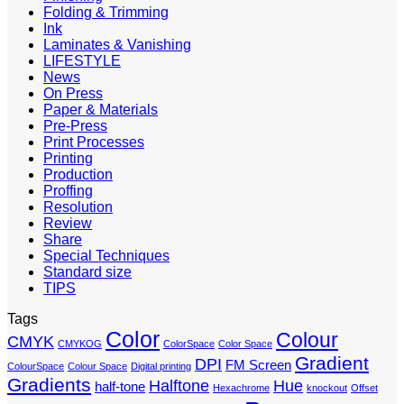
Folding & Trimming
Ink
Laminates & Vanishing
LIFESTYLE
News
On Press
Paper & Materials
Pre-Press
Print Processes
Printing
Production
Proffing
Resolution
Review
Share
Special Techniques
Standard size
TIPS
Tags
Color
Colour
CMYK
CMYKOG
ColorSpace
Color Space
Gradient
DPI
FM Screen
ColourSpace
Colour Space
Digital printing
Gradients
Halftone
Hue
half-tone
Hexachrome
knockout
Offset