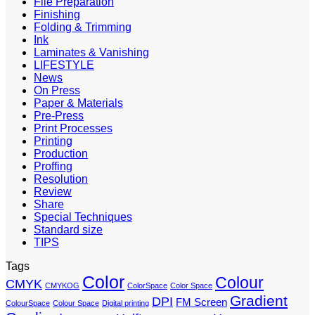
File Preparation
Finishing
Folding & Trimming
Ink
Laminates & Vanishing
LIFESTYLE
News
On Press
Paper & Materials
Pre-Press
Print Processes
Printing
Production
Proffing
Resolution
Review
Share
Special Techniques
Standard size
TIPS
Tags
Color
Colour
CMYK
CMYKOG
ColorSpace
Color Space
Gradient
DPI
FM Screen
ColourSpace
Colour Space
Digital printing