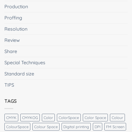
Production
Proffing
Resolution
Review
Share
Special Techniques
Standard size
TIPS
TAGS
CMYK
CMYKOG
Color
ColorSpace
Color Space
Colour
ColourSpace
Colour Space
Digital printing
DPI
FM Screen