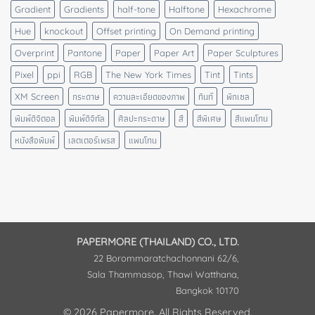
Gradient
Gradients
half-tone
Halftone
Hexachrome
Hue
knockout
Offset printing
On Demand printing
Overprint
Pantone
Paper
Paper Art
Paper Sculptures
Pixel
ppi
RGB
The New York Times
Tint
Tints
XM Screen
กระดาษ
ความละเอียดของภาพ
ทินท์
พิกเซล
พิมพ์ดิจิตอล
พิมพ์ดิจิทัล
ศิลปะกระดาษ
สี
สีพิเศษ
สีแพนโทน
หนังสือพิมพ์
เลตเตอร์เพรส
แพนโทน
PAPERMORE (THAILAND) CO., LTD.
22 Borommaratchachonnani 62/6,
Sala Thammasop, Thawi Watthana,
Bangkok 10170
© 2026 Papermore. All Rights Reserved.