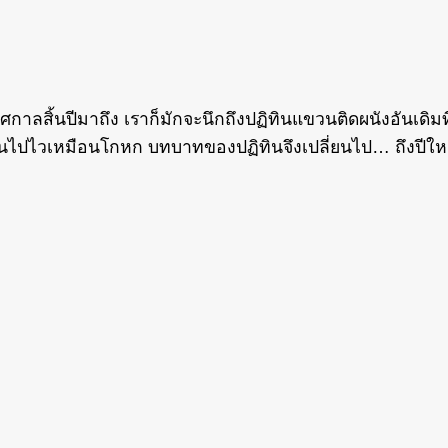
้นปีมาถึง เราก็มักจะนึกถึงปฏิทินแขวนติดผนังอันเดิมที่เ
านไปไวเหมือนโกหก บทบาทของปฏิทินจึงเปลี่ยนไป… ถึงปีใหม่ทั้