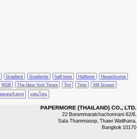
Gradient
Gradients
half-tone
Halftone
Hexachrome
RGB
The New York Times
Tint
Tints
XM Screen
ลตเตอร์เพรส
แพนโทน
PAPERMORE (THAILAND) CO., LTD.
22 Borommaratchachonnani 62/6,
Sala Thammasop, Thawi Watthana,
Bangkok 10170