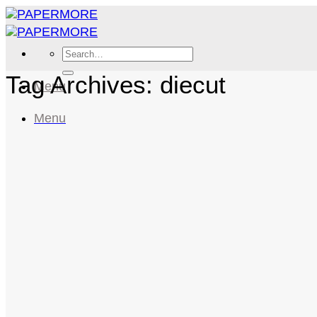
Skip
to
content
Search
for:
Tag Archives:
diecut
Menu
Menu