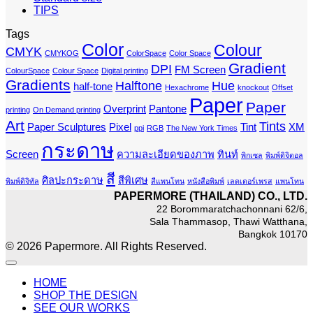
TIPS
Tags
Color
Colour
CMYK
CMYKOG
ColorSpace
Color Space
Gradient
DPI
FM Screen
ColourSpace
Colour Space
Digital printing
Gradients
Halftone
Hue
half-tone
Hexachrome
knockout
Offset
Paper
Paper
Overprint
Pantone
printing
On Demand printing
Art
Tints
Paper Sculptures
Pixel
Tint
XM
ppi
RGB
The New York Times
กระดาษ
Screen
ความละเอียดของภาพ
ทินท์
พิกเซล
พิมพ์ดิจิตอล
สี
ศิลปะกระดาษ
สีพิเศษ
พิมพ์ดิจิทัล
สีแพนโทน
หนังสือพิมพ์
เลตเตอร์เพรส
แพนโทน
PAPERMORE (THAILAND) CO., LTD.
22 Borommaratchachonnani 62/6,
Sala Thammasop, Thawi Watthana,
Bangkok 10170
© 2026 Papermore. All Rights Reserved.
HOME
SHOP THE DESIGN
SEE OUR WORKS