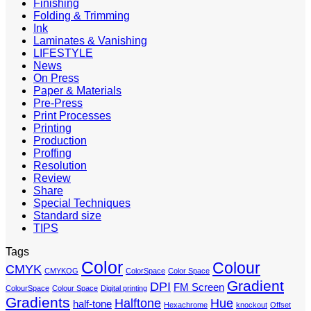
Finishing
Folding & Trimming
Ink
Laminates & Vanishing
LIFESTYLE
News
On Press
Paper & Materials
Pre-Press
Print Processes
Printing
Production
Proffing
Resolution
Review
Share
Special Techniques
Standard size
TIPS
Tags
Color
Colour
CMYK
CMYKOG
ColorSpace
Color Space
Gradient
DPI
FM Screen
ColourSpace
Colour Space
Digital printing
Gradients
Halftone
Hue
half-tone
Hexachrome
knockout
Offset