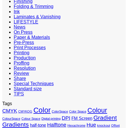
Finishing
Folding & Trimming
Ink
Laminates & Vanishing
LIFESTYLE
News
On Press
Paper & Materials
Pre-Press
Print Processes
Printing
Production
Proffing
Resolution
Review
Share
Special Techniques
Standard size
TIPS
Tags
Color
Colour
CMYK
CMYKOG
ColorSpace
Color Space
Gradient
DPI
FM Screen
ColourSpace
Colour Space
Digital printing
Gradients
Halftone
Hue
half-tone
Hexachrome
knockout
Offset