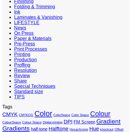
Finishing
Folding & Trimming
Ink
Laminates & Vanishing
LIFESTYLE
News
On Press
Paper & Materials
Pre-Press
Print Processes
Printing
Production
Proffing
Resolution
Review
Share
Special Techniques
Standard size
TIPS
Tags
Color
Colour
CMYK
CMYKOG
ColorSpace
Color Space
Gradient
DPI
FM Screen
ColourSpace
Colour Space
Digital printing
Gradients
Halftone
Hue
half-tone
Hexachrome
knockout
Offset