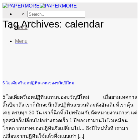
Skip
to
Search
content
for:
Tag Archives:
calendar
Menu
Menu
5 ไอเดียครีเอตปฏิทินแทนของขวัญปีใหม่
5 ไอเดียครีเอตปฏิทินแทนของขวัญปีใหม่ เมื่อยามเทศกาล
สิ้นปีมาถึง เราก็มักจะนึกถึงปฏิทินแขวนติดผนังอันเดิมที่เราคุ้น
เคย ครบทุก 30 วัน เราก็ฉีกทิ้งไปพร้อมกับนัดหมายงานต่างๆ แต่
ยุคสมัยก็เปลี่ยนไปอย่างรวดเร็ว 1 ปีของเราผ่านไปไวเหมือน
โกหก บทบาทของปฏิทินจึงเปลี่ยนไป… ถึงปีใหม่ทั้งที เรามา
เปลี่ยนจากปฏิทินใช้แล้วทิ้งแบบเก่า [...]