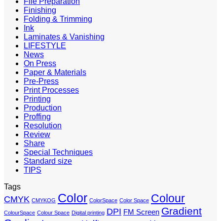
File Preparation
Finishing
Folding & Trimming
Ink
Laminates & Vanishing
LIFESTYLE
News
On Press
Paper & Materials
Pre-Press
Print Processes
Printing
Production
Proffing
Resolution
Review
Share
Special Techniques
Standard size
TIPS
Tags
Color
Colour
CMYK
CMYKOG
ColorSpace
Color Space
Gradient
DPI
FM Screen
ColourSpace
Colour Space
Digital printing