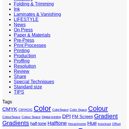
Folding & Trimming
Ink
Laminates & Vanishing
LIFESTYLE
News
On Press
Paper & Materials
Pre-Press
Print Processes
Printing
Production
Proffing
Resolution
Review
Share
Special Techniques
Standard size
TIPS
Tags
Color
Colour
CMYK
CMYKOG
ColorSpace
Color Space
Gradient
DPI
FM Screen
ColourSpace
Colour Space
Digital printing
Gradients
Halftone
Hue
half-tone
Hexachrome
knockout
Offset