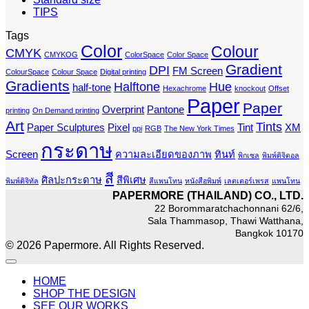
TIPS
Tags
Color
Colour
CMYK
CMYKOG
ColorSpace
Color Space
Gradient
DPI
FM Screen
ColourSpace
Colour Space
Digital printing
Gradients
Halftone
Hue
half-tone
Hexachrome
knockout
Offset
Paper
Paper
Overprint
Pantone
printing
On Demand printing
Art
Tints
Paper Sculptures
Pixel
Tint
XM
ppi
RGB
The New York Times
กระดาษ
Screen
ความละเอียดของภาพ
ทินท์
พิกเซล
พิมพ์ดิจิตอล
สี
ศิลปะกระดาษ
สีพิเศษ
พิมพ์ดิจิทัล
สีแพนโทน
หนังสือพิมพ์
เลตเตอร์เพรส
แพนโทน
PAPERMORE (THAILAND) CO., LTD.
22 Borommaratchachonnani 62/6,
Sala Thammasop, Thawi Watthana,
Bangkok 10170
© 2026 Papermore. All Rights Reserved.
HOME
SHOP THE DESIGN
SEE OUR WORKS