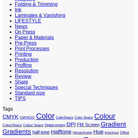
Folding & Trimming
Ink
Laminates & Vanishing
LIFESTYLE
News
On Press
Paper & Materials
Pre-Press
Print Processes
Printing
Production
Proffing
Resolution
Review
Share
Special Techniques
Standard size
TIPS
Tags
Color
Colour
CMYK
CMYKOG
ColorSpace
Color Space
Gradient
DPI
FM Screen
ColourSpace
Colour Space
Digital printing
Gradients
Halftone
Hue
half-tone
Hexachrome
knockout
Offset