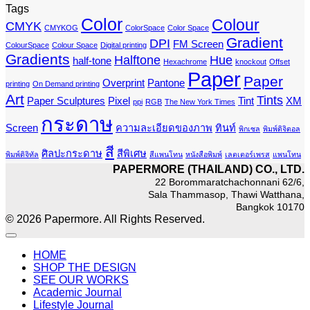
Tags
Color
Colour
CMYK
CMYKOG
ColorSpace
Color Space
Gradient
DPI
FM Screen
ColourSpace
Colour Space
Digital printing
Gradients
Halftone
Hue
half-tone
Hexachrome
knockout
Offset
Paper
Paper
Overprint
Pantone
printing
On Demand printing
Art
Tints
Paper Sculptures
Pixel
Tint
XM
ppi
RGB
The New York Times
กระดาษ
Screen
ความละเอียดของภาพ
ทินท์
พิกเซล
พิมพ์ดิจิตอล
สี
ศิลปะกระดาษ
สีพิเศษ
พิมพ์ดิจิทัล
สีแพนโทน
หนังสือพิมพ์
เลตเตอร์เพรส
แพนโทน
PAPERMORE (THAILAND) CO., LTD.
22 Borommaratchachonnani 62/6,
Sala Thammasop, Thawi Watthana,
Bangkok 10170
© 2026 Papermore. All Rights Reserved.
HOME
SHOP THE DESIGN
SEE OUR WORKS
Academic Journal
Lifestyle Journal