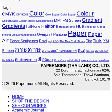
Tags
Color
Colour
CMYK
CMYKOG
ColorSpace
Color Space
Gradient
DPI
FM Screen
ColourSpace
Colour Space
Digital printing
Gradients
Halftone
Hue
half-tone
Hexachrome
knockout
Offset
Paper
Paper
Overprint
Pantone
printing
On Demand printing
Art
Tints
Paper Sculptures
Pixel
Tint
XM
ppi
RGB
The New York Times
กระดาษ
Screen
ความละเอียดของภาพ
ทินท์
พิกเซล
พิมพ์ดิจิตอล
สี
ศิลปะกระดาษ
สีพิเศษ
พิมพ์ดิจิทัล
สีแพนโทน
หนังสือพิมพ์
เลตเตอร์เพรส
แพนโทน
PAPERMORE (THAILAND) CO., LTD.
22 Borommaratchachonnani 62/6,
Sala Thammasop, Thawi Watthana,
Bangkok 10170
© 2026 Papermore. All Rights Reserved.
HOME
SHOP THE DESIGN
SEE OUR WORKS
Academic Journal