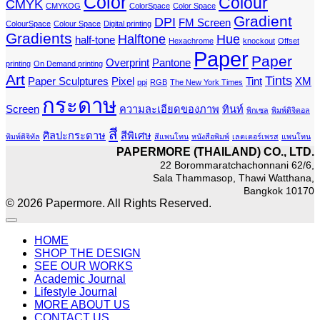
Color
Colour
CMYK
CMYKOG
ColorSpace
Color Space
Gradient
DPI
FM Screen
ColourSpace
Colour Space
Digital printing
Gradients
Halftone
Hue
half-tone
Hexachrome
knockout
Offset
Paper
Paper
Overprint
Pantone
printing
On Demand printing
Art
Tints
Paper Sculptures
Pixel
Tint
XM
ppi
RGB
The New York Times
กระดาษ
Screen
ความละเอียดของภาพ
ทินท์
พิกเซล
พิมพ์ดิจิตอล
สี
ศิลปะกระดาษ
สีพิเศษ
พิมพ์ดิจิทัล
สีแพนโทน
หนังสือพิมพ์
เลตเตอร์เพรส
แพนโทน
PAPERMORE (THAILAND) CO., LTD.
22 Borommaratchachonnani 62/6,
Sala Thammasop, Thawi Watthana,
Bangkok 10170
© 2026 Papermore. All Rights Reserved.
HOME
SHOP THE DESIGN
SEE OUR WORKS
Academic Journal
Lifestyle Journal
MORE ABOUT US
CONTACT US