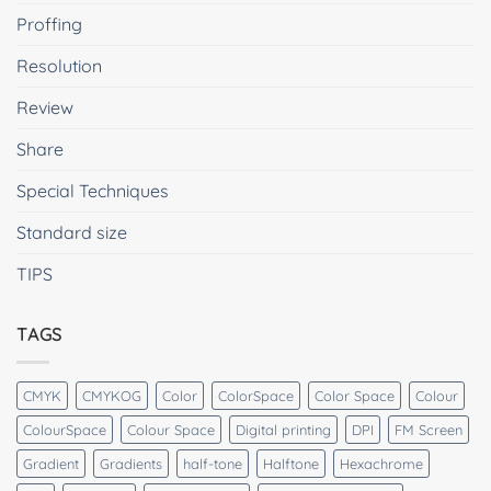
Proffing
Resolution
Review
Share
Special Techniques
Standard size
TIPS
TAGS
CMYK
CMYKOG
Color
ColorSpace
Color Space
Colour
ColourSpace
Colour Space
Digital printing
DPI
FM Screen
Gradient
Gradients
half-tone
Halftone
Hexachrome