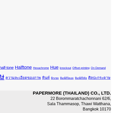
Halftone
Hue
half-tone
Hexachrome
knockout
Offset printing
On Demand
ษ
ความละเอียดของภาพ
ทินท์
ศิลปะกระดาษ
พิกเซล
พิมพ์ดิจิตอล
พิมพ์ดิจิทัล
PAPERMORE (THAILAND) CO., LTD.
22 Borommaratchachonnani 62/6,
Sala Thammasop, Thawi Watthana,
Bangkok 10170