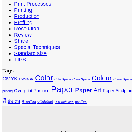
Print Processes
Printing
Production
Proffing
Resolution
Review
Share
Special Techniques
Standard size
TIPS
Tags
Color
Colour
CMYK
CMYKOG
ColorSpace
Color Space
ColourSpace
Paper
Paper Art
Overprint
Pantone
Paper Sculptur
printing
สี
สีพิเศษ
สีแพนโทน
หนังสือพิมพ์
เลตเตอร์เพรส
แพนโทน