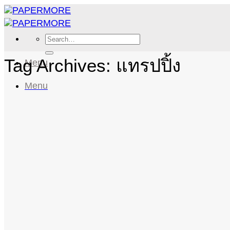
Skip
to
content
Search
for:
Tag Archives:
แทรปปิ้ง
Menu
Menu