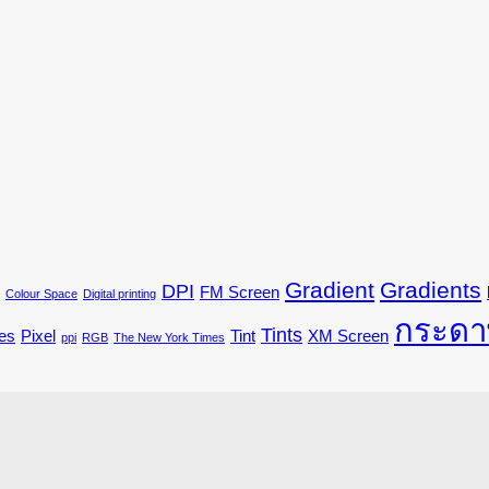
Gradient
Gradients
DPI
FM Screen
Colour Space
Digital printing
กระดา
Tints
es
Pixel
Tint
XM Screen
ppi
RGB
The New York Times