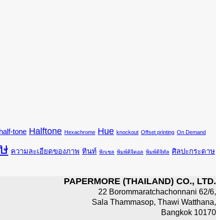
Halftone
Hue
half-tone
Hexachrome
knockout
Offset printing
On Demand
ษ
ความละเอียดของภาพ
ทินท์
ศิลปะกระดาษ
พิกเซล
พิมพ์ดิจิตอล
พิมพ์ดิจิทัล
PAPERMORE (THAILAND) CO., LTD.
22 Borommaratchachonnani 62/6,
Sala Thammasop, Thawi Watthana,
Bangkok 10170