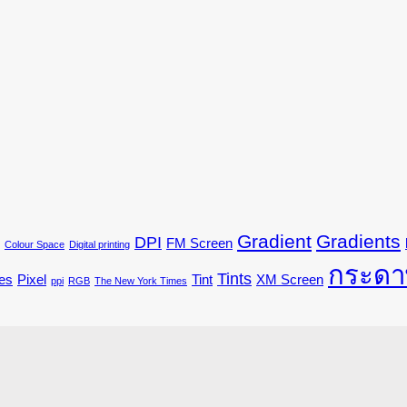
Gradient
Gradients
DPI
FM Screen
Colour Space
Digital printing
กระดา
Tints
es
Pixel
Tint
XM Screen
ppi
RGB
The New York Times