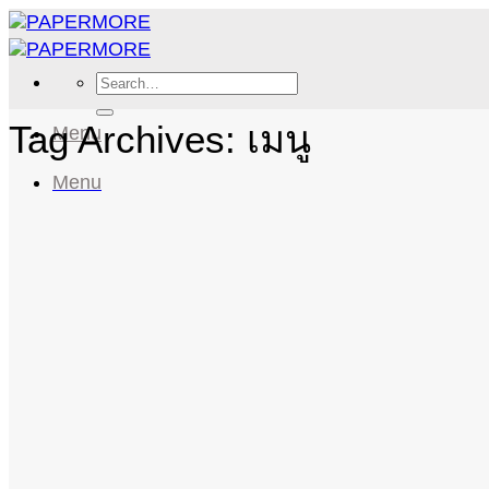
Skip
to
content
Search
for:
Tag Archives:
เมนู
Menu
Menu