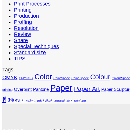
Print Processes
Printing
Production
Proffing
Resolution
Review
Share
Special Techniques
Standard size
TIPS
Tags
Color
Colour
CMYK
CMYKOG
ColorSpace
Color Space
ColourSpace
Paper
Paper Art
Overprint
Pantone
Paper Sculptur
printing
สี
สีพิเศษ
สีแพนโทน
หนังสือพิมพ์
เลตเตอร์เพรส
แพนโทน