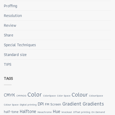
Proffing
Resolution
Review
Share
Special Techniques
Standard size
TIPS
TAGS
Color
Colour
CMYK
CMYKOG
ColorSpace
Color Space
ColourSpace
Gradient
Gradients
DPI
FM Screen
Colour Space
Digital printing
Halftone
Hue
half-tone
Hexachrome
knockout
Offset printing
On Demand