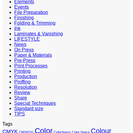
Elements
Events
File Preparation
Finishing
Folding & Trimming
Ink
Laminates & Vanishing
LIFESTYLE
News
On Press
Paper & Materials
Pre-Press
Print Processes
Printing
Production
Proffing
Resolution
Review
Share
Special Techniques
Standard size
TIPS
Tags
Color
Colour
CMYK
CMYKOG
ColorSpace
Color Space