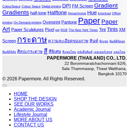
Gradient
DPI
FM Screen
ColourSpace
Colour Space
Digital printing
Gradients
Halftone
Hue
half-tone
Hexachrome
knockout
Offset
Paper
Paper
Overprint
Pantone
printing
On Demand printing
Art
Tints
Paper Sculptures
Pixel
Tint
XM
ppi
RGB
The New York Times
กระดาษ
Screen
ความละเอียดของภาพ
ทินท์
พิกเซล
พิมพ์ดิจิตอล
สี
ศิลปะกระดาษ
สีพิเศษ
พิมพ์ดิจิทัล
สีแพนโทน
หนังสือพิมพ์
เลตเตอร์เพรส
แพนโทน
PAPERMORE (THAILAND) CO., LTD.
22 Borommaratchachonnani 62/6,
Sala Thammasop, Thawi Watthana,
Bangkok 10170
© 2026 Papermore. All Rights Reserved.
HOME
SHOP THE DESIGN
SEE OUR WORKS
Academic Journal
Lifestyle Journal
MORE ABOUT US
CONTACT US