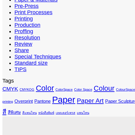
Pre-Press
Print Processes
Printing
Production
Proffing
Resolution
Review
Share
Special Techniques
Standard size
TIPS
Tags
Color
Colour
CMYK
CMYKOG
ColorSpace
Color Space
ColourSpace
Paper
Paper Art
Overprint
Pantone
Paper Sculptur
printing
สี
สีพิเศษ
สีแพนโทน
หนังสือพิมพ์
เลตเตอร์เพรส
แพนโทน