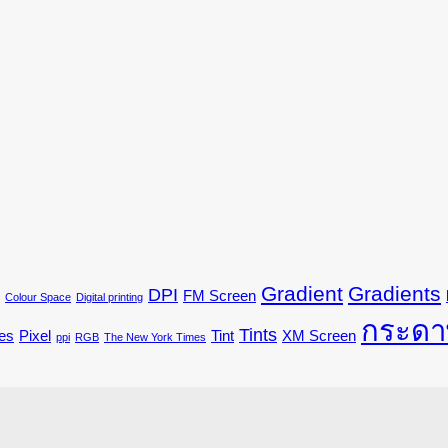
Gradient
Gradients
DPI
FM Screen
Colour Space
Digital printing
กระดา
Tints
es
Pixel
Tint
XM Screen
ppi
RGB
The New York Times