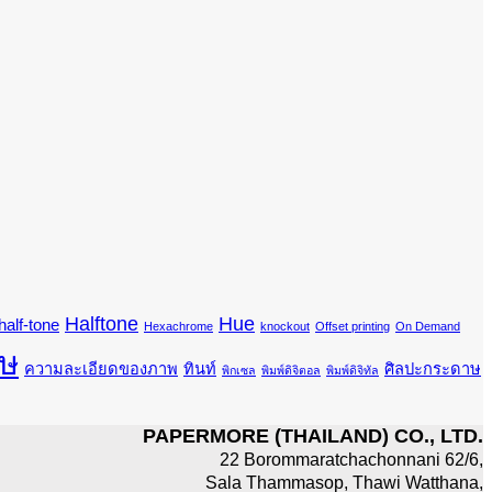
Halftone
Hue
half-tone
Hexachrome
knockout
Offset printing
On Demand
ษ
ความละเอียดของภาพ
ทินท์
ศิลปะกระดาษ
พิกเซล
พิมพ์ดิจิตอล
พิมพ์ดิจิทัล
PAPERMORE (THAILAND) CO., LTD.
22 Borommaratchachonnani 62/6,
Sala Thammasop, Thawi Watthana,