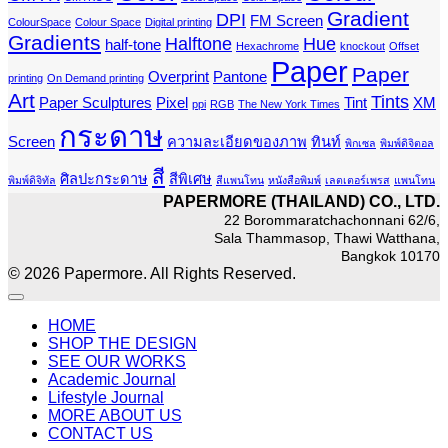
Gradient
DPI
FM Screen
ColourSpace
Colour Space
Digital printing
Gradients
Halftone
Hue
half-tone
Hexachrome
knockout
Offset
Paper
Paper
Overprint
Pantone
printing
On Demand printing
Art
Tints
Paper Sculptures
Pixel
Tint
XM
ppi
RGB
The New York Times
กระดาษ
Screen
ความละเอียดของภาพ
ทินท์
พิกเซล
พิมพ์ดิจิตอล
สี
ศิลปะกระดาษ
สีพิเศษ
พิมพ์ดิจิทัล
สีแพนโทน
หนังสือพิมพ์
เลตเตอร์เพรส
แพนโทน
PAPERMORE (THAILAND) CO., LTD.
22 Borommaratchachonnani 62/6,
Sala Thammasop, Thawi Watthana,
Bangkok 10170
© 2026 Papermore. All Rights Reserved.
HOME
SHOP THE DESIGN
SEE OUR WORKS
Academic Journal
Lifestyle Journal
MORE ABOUT US
CONTACT US