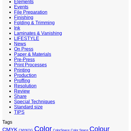
Elements
Events
File Preparation
Finishing
Folding & Trimming
Ink
Laminates & Vanishing
LIFESTYLE
News
On Press
Paper & Materials
Pre-Press
Print Processes
Printing
Production
Proffing
Resolution
Review
Share
Special Techniques
Standard size
TIPS
Tags
Color
Colour
CMYK
CMYKOG
ColorSpace
Color Space