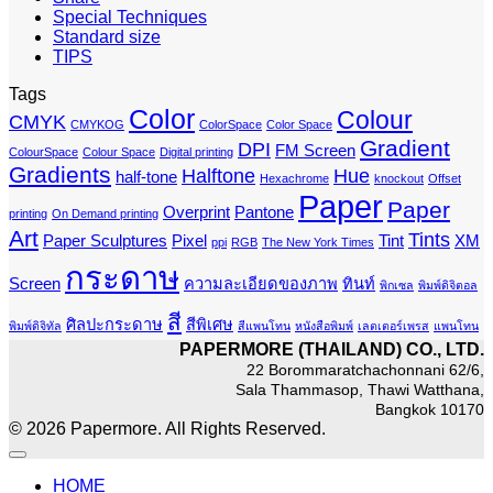
Special Techniques
Standard size
TIPS
Tags
Color
Colour
CMYK
CMYKOG
ColorSpace
Color Space
Gradient
DPI
FM Screen
ColourSpace
Colour Space
Digital printing
Gradients
Halftone
Hue
half-tone
Hexachrome
knockout
Offset
Paper
Paper
Overprint
Pantone
printing
On Demand printing
Art
Tints
Paper Sculptures
Pixel
Tint
XM
ppi
RGB
The New York Times
กระดาษ
Screen
ความละเอียดของภาพ
ทินท์
พิกเซล
พิมพ์ดิจิตอล
สี
ศิลปะกระดาษ
สีพิเศษ
พิมพ์ดิจิทัล
สีแพนโทน
หนังสือพิมพ์
เลตเตอร์เพรส
แพนโทน
PAPERMORE (THAILAND) CO., LTD.
22 Borommaratchachonnani 62/6,
Sala Thammasop, Thawi Watthana,
Bangkok 10170
© 2026 Papermore. All Rights Reserved.
HOME