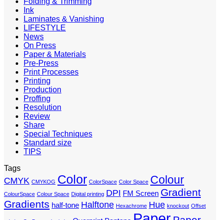
Folding & Trimming
Ink
Laminates & Vanishing
LIFESTYLE
News
On Press
Paper & Materials
Pre-Press
Print Processes
Printing
Production
Proffing
Resolution
Review
Share
Special Techniques
Standard size
TIPS
Tags
Color
Colour
CMYK
CMYKOG
ColorSpace
Color Space
Gradient
DPI
FM Screen
ColourSpace
Colour Space
Digital printing
Gradients
Halftone
Hue
half-tone
Hexachrome
knockout
Offset
Paper
Paper