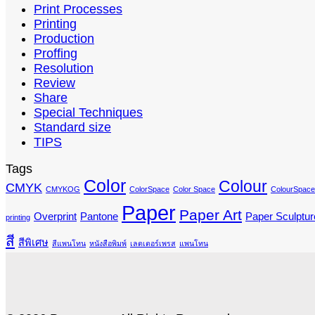
Print Processes
Printing
Production
Proffing
Resolution
Review
Share
Special Techniques
Standard size
TIPS
Tags
Color
Colour
CMYK
CMYKOG
ColorSpace
Color Space
ColourSpace
Paper
Paper Art
Overprint
Pantone
Paper Sculptur
printing
สี
สีพิเศษ
สีแพนโทน
หนังสือพิมพ์
เลตเตอร์เพรส
แพนโทน