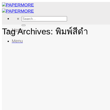
Skip
to
content
Search
for:
Tag Archives:
พิมพ์สีดำ
Menu
Menu