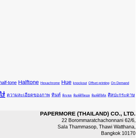
Halftone
Hue
half-tone
Hexachrome
knockout
Offset printing
On Demand
ษ
ความละเอียดของภาพ
ทินท์
ศิลปะกระดาษ
พิกเซล
พิมพ์ดิจิตอล
พิมพ์ดิจิทัล
PAPERMORE (THAILAND) CO., LTD.
22 Borommaratchachonnani 62/6,
Sala Thammasop, Thawi Watthana,
Bangkok 10170