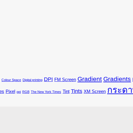
Gradient
Gradients
DPI
FM Screen
Colour Space
Digital printing
กระดา
Tints
es
Pixel
Tint
XM Screen
ppi
RGB
The New York Times