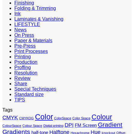
Finishing
Folding & Trimming
Ink
Laminates & Vanishing
LIFESTYLE
News
On Press
Paper & Materials
Pre-Press
Print Processes
Printing
Production
Proffing
Resolution
Review
Share
Special Techniques
Standard size
TIPS
Tags
Color
Colour
CMYK
CMYKOG
ColorSpace
Color Space
Gradient
DPI
FM Screen
ColourSpace
Colour Space
Digital printing
Gradients
Halftone
Hue
half-tone
Hexachrome
knockout
Offset