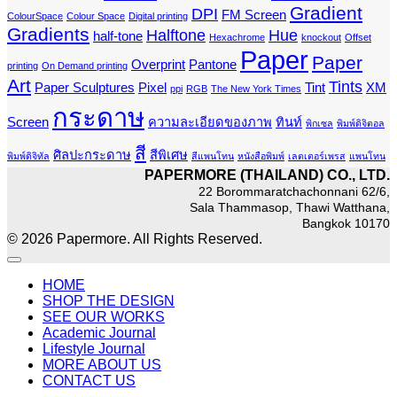
Gradient
DPI
FM Screen
ColourSpace
Colour Space
Digital printing
Gradients
Halftone
Hue
half-tone
Hexachrome
knockout
Offset
Paper
Paper
Overprint
Pantone
printing
On Demand printing
Art
Tints
Paper Sculptures
Pixel
Tint
XM
ppi
RGB
The New York Times
กระดาษ
Screen
ความละเอียดของภาพ
ทินท์
พิกเซล
พิมพ์ดิจิตอล
สี
ศิลปะกระดาษ
สีพิเศษ
พิมพ์ดิจิทัล
สีแพนโทน
หนังสือพิมพ์
เลตเตอร์เพรส
แพนโทน
PAPERMORE (THAILAND) CO., LTD.
22 Borommaratchachonnani 62/6,
Sala Thammasop, Thawi Watthana,
Bangkok 10170
© 2026 Papermore. All Rights Reserved.
HOME
SHOP THE DESIGN
SEE OUR WORKS
Academic Journal
Lifestyle Journal
MORE ABOUT US
CONTACT US