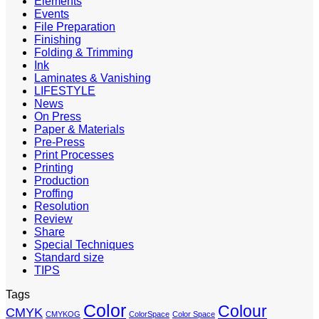
Elements
Events
File Preparation
Finishing
Folding & Trimming
Ink
Laminates & Vanishing
LIFESTYLE
News
On Press
Paper & Materials
Pre-Press
Print Processes
Printing
Production
Proffing
Resolution
Review
Share
Special Techniques
Standard size
TIPS
Tags
Color
Colour
CMYK
CMYKOG
ColorSpace
Color Space