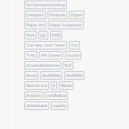
On Demand printing
Overprint
Pantone
Paper
Paper Art
Paper Sculptures
Pixel
ppi
RGB
The New York Times
Tint
Tints
XM Screen
กระดาษ
ความละเอียดของภาพ
ทินท์
พิกเซล
พิมพ์ดิจิตอล
พิมพ์ดิจิทัล
ศิลปะกระดาษ
สี
สีพิเศษ
สีแพนโทน
หนังสือพิมพ์
เลตเตอร์เพรส
แพนโทน