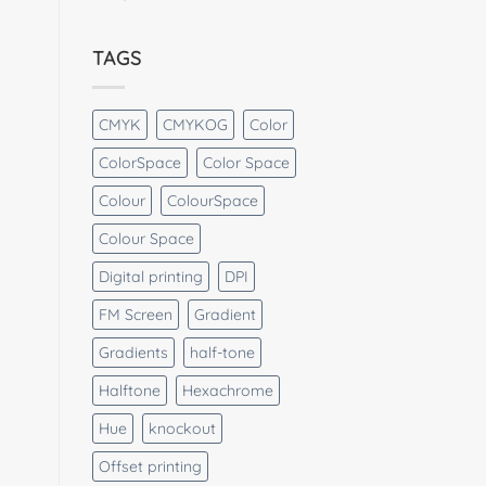
TAGS
CMYK
CMYKOG
Color
ColorSpace
Color Space
Colour
ColourSpace
Colour Space
Digital printing
DPI
FM Screen
Gradient
Gradients
half-tone
Halftone
Hexachrome
Hue
knockout
Offset printing