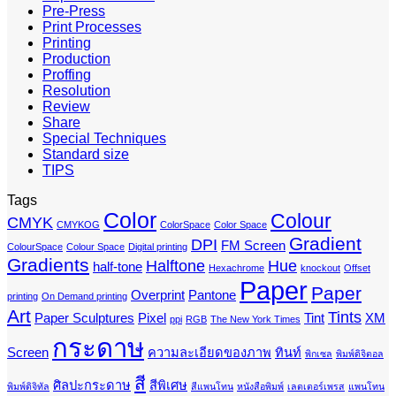
Pre-Press
Print Processes
Printing
Production
Proffing
Resolution
Review
Share
Special Techniques
Standard size
TIPS
Tags
Color
Colour
CMYK
CMYKOG
ColorSpace
Color Space
Gradient
DPI
FM Screen
ColourSpace
Colour Space
Digital printing
Gradients
Halftone
Hue
half-tone
Hexachrome
knockout
Offset
Paper
Paper
Overprint
Pantone
printing
On Demand printing
Art
Tints
Paper Sculptures
Pixel
Tint
XM
ppi
RGB
The New York Times
กระดาษ
Screen
ความละเอียดของภาพ
ทินท์
พิกเซล
พิมพ์ดิจิตอล
สี
ศิลปะกระดาษ
สีพิเศษ
พิมพ์ดิจิทัล
สีแพนโทน
หนังสือพิมพ์
เลตเตอร์เพรส
แพนโทน