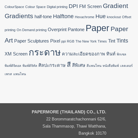
Gradient
DPI
FM Screen
ColourSpace
Colour Space
Digital printing
Gradients
Halftone
Hue
half-tone
Hexachrome
knockout
Offset
Paper
Paper
Overprint
Pantone
printing
On Demand printing
Art
Tints
Paper Sculptures
Pixel
Tint
ppi
RGB
The New York Times
กระดาษ
XM Screen
ความละเอียดของภาพ
ทินท์
พิกเซล
สี
ศิลปะกระดาษ
สีพิเศษ
พิมพ์ดิจิตอล
พิมพ์ดิจิทัล
สีแพนโทน
หนังสือพิมพ์
เลตเตอร์
เพรส
แพนโทน
PAPERMORE (THAILAND) CO., LTD.
22 Borommaratchachonnani 62/6,
Sala Thammasop, Thawi Watthana,
Bangkok 10170