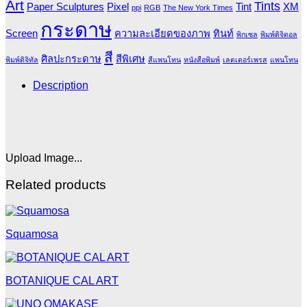
Art
Tints
Paper Sculptures
Pixel
Tint
XM
ppi
RGB
The New York Times
กระดาษ
Screen
ความละเอียดของภาพ
ทินท์
พิกเซล
พิมพ์ดิจิตอล
สี
ศิลปะกระดาษ
สีพิเศษ
พิมพ์ดิจิทัล
สีแพนโทน
หนังสือพิมพ์
เลตเตอร์เพรส
แพนโทน
Description
Upload Image...
Related products
Squamosa
BOTANIQUE CAL ART