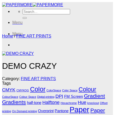
Skip
to
Search
content
for:
Menu
Menu
Home
/
FINE ART PRINTS
DEMO CRAZY
Category:
FINE ART PRINTS
Tags
Color
Colour
CMYK
CMYKOG
ColorSpace
Color Space
Gradient
DPI
FM Screen
ColourSpace
Colour Space
Digital printing
Gradients
Halftone
Hue
half-tone
Hexachrome
knockout
Offset
Paper
Paper
Overprint
Pantone
printing
On Demand printing