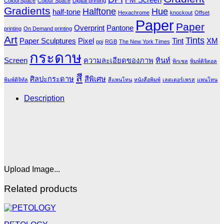
ColourSpace
Colour Space
Digital printing
Gradients
Halftone
Hue
half-tone
Hexachrome
knockout
Offset
Paper
Paper
Overprint
Pantone
printing
On Demand printing
Art
Tints
Paper Sculptures
Pixel
Tint
XM
ppi
RGB
The New York Times
กระดาษ
Screen
ความละเอียดของภาพ
ทินท์
พิกเซล
พิมพ์ดิจิตอล
สี
ศิลปะกระดาษ
สีพิเศษ
พิมพ์ดิจิทัล
สีแพนโทน
หนังสือพิมพ์
เลตเตอร์เพรส
แพนโทน
Description
Upload Image...
Related products