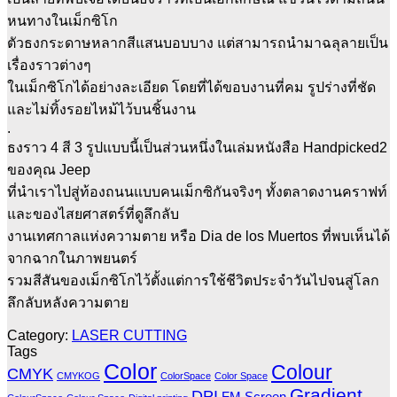
หนทางในเม็กซิโก
ตัวธงกระดาษหลากสีแสนบอบบาง แต่สามารถนำมาฉลุลายเป็น
เรื่องราวต่างๆ
ในเม็กซิโกได้อย่างละเอียด โดยที่ได้ขอบงานที่คม รูปร่างที่ชัด
และไม่ทิ้งรอยไหม้ไว้บนชิ้นงาน
.
ธงราว 4 สี 3 รูปแบบนี้เป็นส่วนหนึ่งในเล่มหนังสือ Handpicked2
ของคุณ Jeep
ที่นำเราไปสู่ท้องถนนแบบคนเม็กซิกันจริงๆ ทั้งตลาดงานคราฟท์
และของไสยศาสตร์ที่ดูลึกลับ
งานเทศกาลแห่งความตาย หรือ Dia de los Muertos ที่พบเห็นได้
จากฉากในภาพยนตร์
รวมสีสันของเม็กซิโกไว้ตั้งแต่การใช้ชีวิตประจำวันไปจนสู่โลก
ลึกลับหลังความตาย
Category:
LASER CUTTING
Tags
Color
Colour
CMYK
CMYKOG
ColorSpace
Color Space
Gradient
DPI
FM Screen